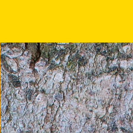
Voce
Maria Elena Lazzarotto
di Botteghe invisibile
Contributo archivio fotografico
Associazione Gigante Buono
Paola La Cava
presidente dell’associazione il Gigante Buono
Matteo Del Vecchio
Art Director e Fotografo